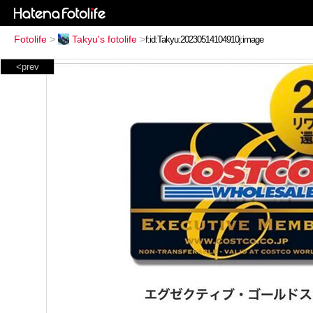
Fotolife
>
Takyu's fotolife
>
<prev