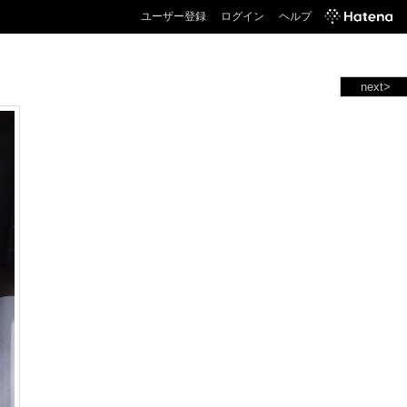
ユーザー登録
ログイン
ヘルプ
next>