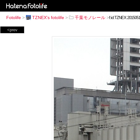
Fotolife
>
TZNEX's fotolife
>
千葉モノレール
>
<prev