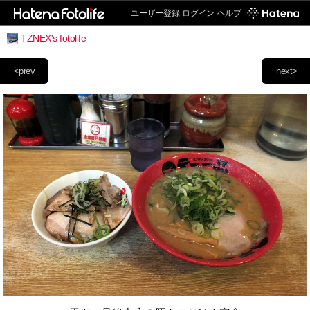
ユーザー登録
ログイン
ヘルプ
TZNEX's fotolife
<prev
next>