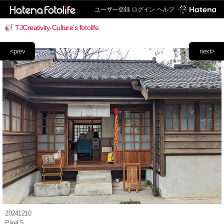
ユーザー登録
ログイン
ヘルプ
TJCreativity-Culture's fotolife
<prev
next>
20241210
Pixel 5