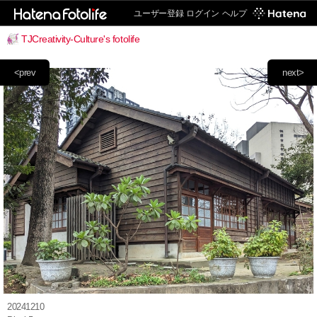
ユーザー登録
ログイン
ヘルプ
TJCreativity-Culture's fotolife
<prev
next>
20241210