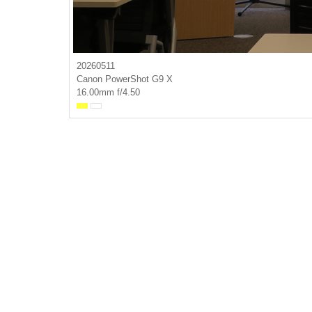
20260511
Canon PowerShot G9 X
16.00mm f/4.50