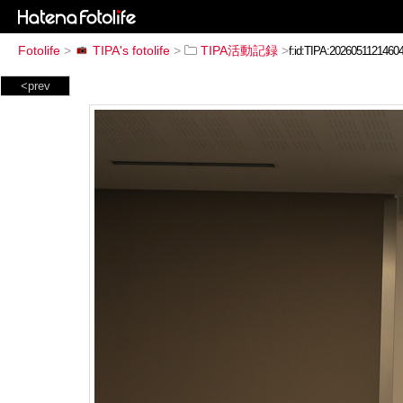
Fotolife
>
TIPA's fotolife
>
TIPA活動記録
>
<prev