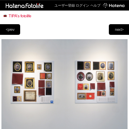
ユーザー登録
ログイン
ヘルプ
TIPA's fotolife
<prev
next>