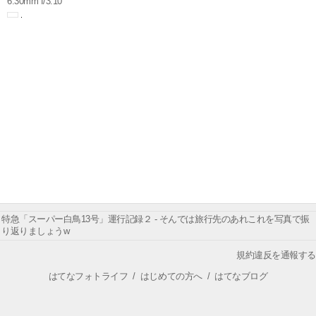
6.30mm f/3.10
特急「スーパー白鳥13号」運行記録２ - そんでは旅行先のあれこれを写真で振
り返りましょうw
規約違反を通報する
はてなフォトライフ
/
はじめての方へ
/
はてなブログ