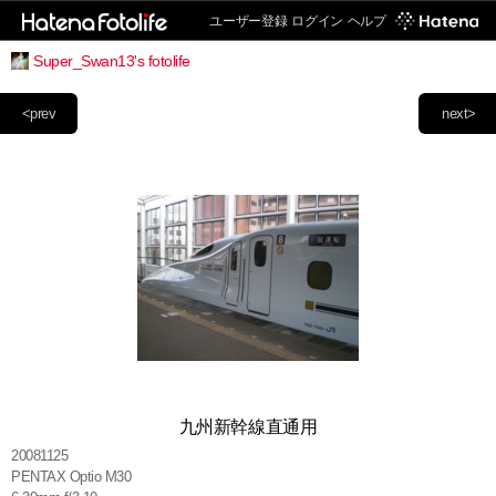
ユーザー登録
ログイン
ヘルプ
Super_Swan13's fotolife
<prev
next>
九州新幹線直通用
20081125
PENTAX Optio M30