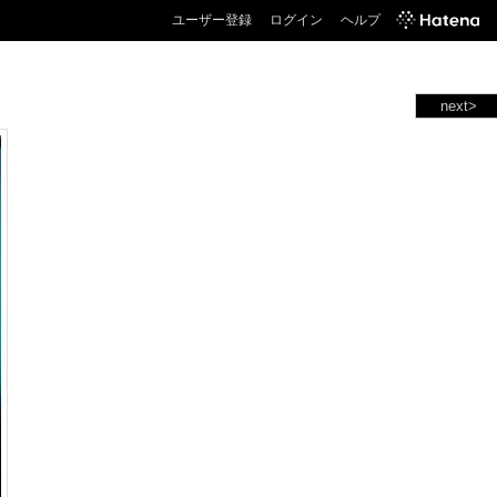
ユーザー登録
ログイン
ヘルプ
next>