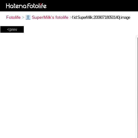
Fotolife
>
SuperMilk's fotolife
>
<prev