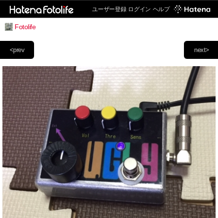
ユーザー登録
ログイン
ヘルプ
Fotolife
<prev
next>