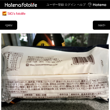
ユーザー登録
ログイン
ヘルプ
StG's fotolife
<prev
next>