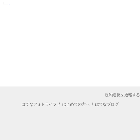
規約違反を通報する
はてなフォトライフ
/
はじめての方へ
/
はてなブログ