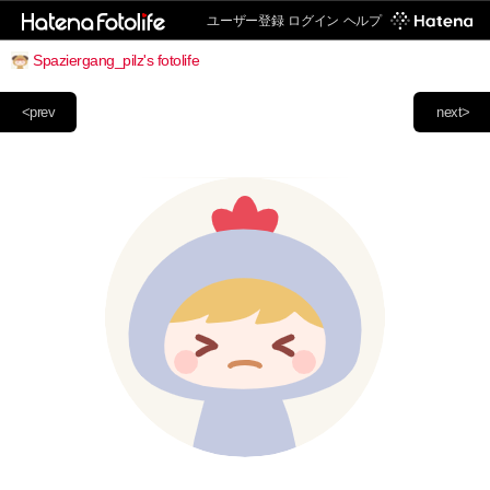
ユーザー登録
ログイン
ヘルプ
Spaziergang_pilz's fotolife
<prev
next>