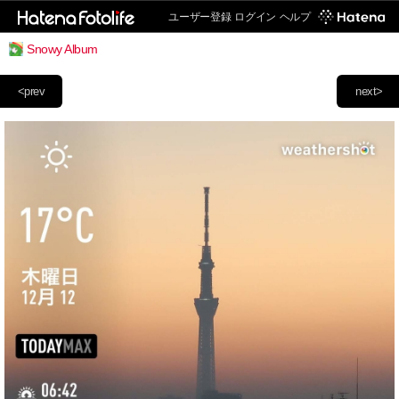
ユーザー登録
ログイン
ヘルプ
Snowy Album
<prev
next>