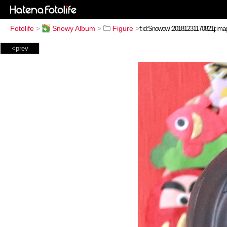
Fotolife
>
Snowy Album
>
Figure
>
<prev