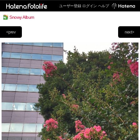
ユーザー登録
ログイン
ヘルプ
Snowy Album
<prev
next>