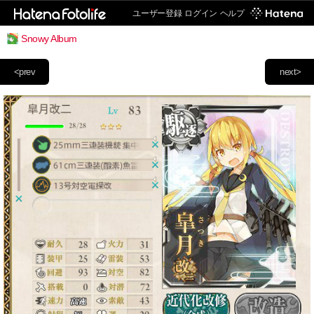
ユーザー登録
ログイン
ヘルプ
Snowy Album
<prev
next>