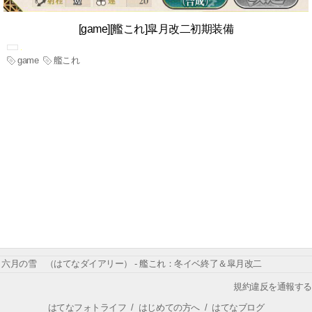
[game][艦これ]皐月改二初期装備
game
艦これ
六月の雪 （はてなダイアリー） - 艦これ：冬イベ終了＆皐月改二
規約違反を通報する
はてなフォトライフ
/
はじめての方へ
/
はてなブログ