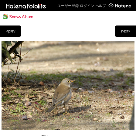
ユーザー登録
ログイン
ヘルプ
Snowy Album
<prev
next>