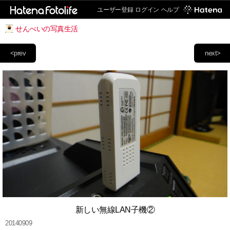
ユーザー登録
ログイン
ヘルプ
せんべいの写真生活
<prev
next>
新しい無線LAN子機②
20140909