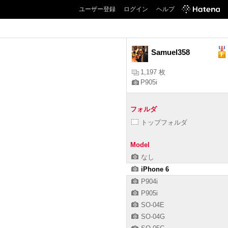
ユーザー登録
ログイン
ヘルプ
Samuel358
1,197 枚
P905i
フォルダ
トップフォルダ
Model
なし
iPhone 6
P904i
P905i
SO-04E
SO-04G