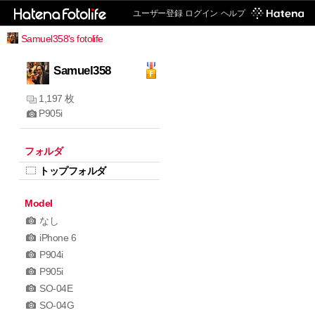
ユーザー登録
ログイン
ヘルプ
Samuel358's fotolife
Samuel358
1,197 枚
P905i
フォルダ
トップフォルダ
Model
なし
iPhone 6
P904i
P905i
SO-04E
SO-04G