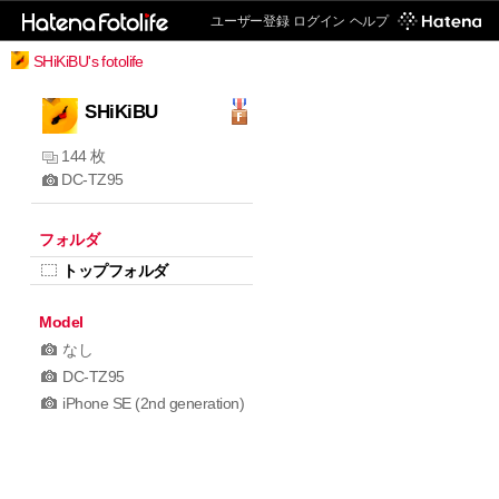
ユーザー登録
ログイン
ヘルプ
SHiKiBU's fotolife
SHiKiBU
144 枚
DC-TZ95
フォルダ
トップフォルダ
Model
なし
DC-TZ95
iPhone SE (2nd generation)