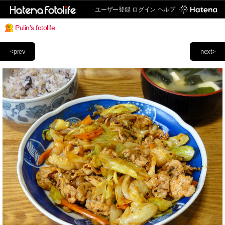
ユーザー登録
ログイン
ヘルプ
Pulin's fotolife
<prev
next>