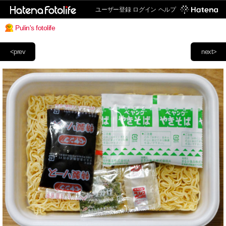
ユーザー登録
ログイン
ヘルプ
Pulin's fotolife
<prev
next>