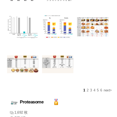
1
2
3
4
5
6
next>
Proteasome
1,692 枚