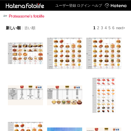
ユーザー登録
ログイン
ヘルプ
Proteasome's fotolife
新しい順
|
古い順
1
2
3
4
5
6
next>