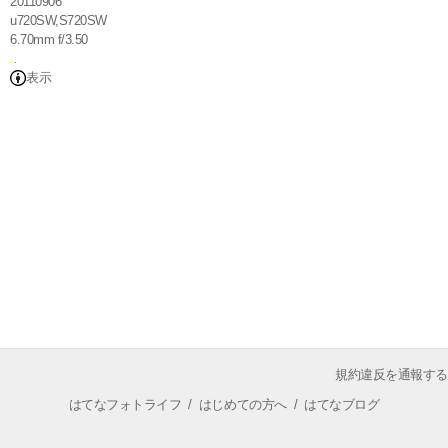
20110906
u720SW,S720SW
6.70mm f/3.50
表示
規約違反を通報する
はてなフォトライフ
/
はじめての方へ
/
はてなブログ