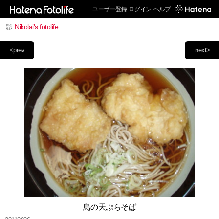
ユーザー登録
ログイン
ヘルプ
Nikolai's fotolife
<prev
next>
鳥の天ぷらそば