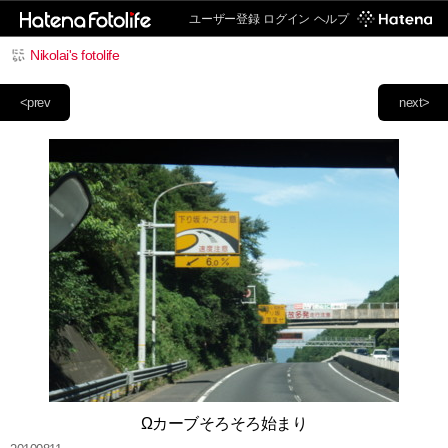
ユーザー登録
ログイン
ヘルプ
Nikolai's fotolife
<prev
next>
Ωカーブそろそろ始まり