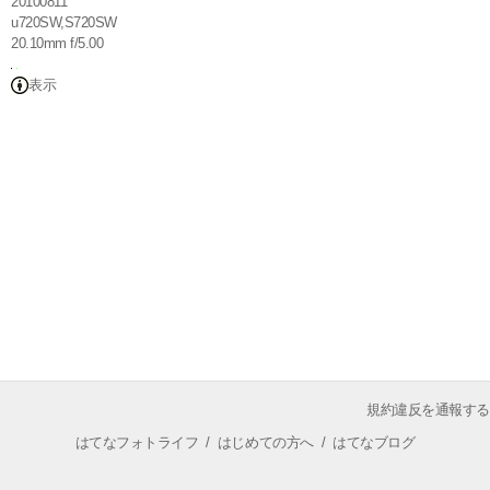
20100811
u720SW,S720SW
20.10mm f/5.00
表示
規約違反を通報する
はてなフォトライフ
/
はじめての方へ
/
はてなブログ