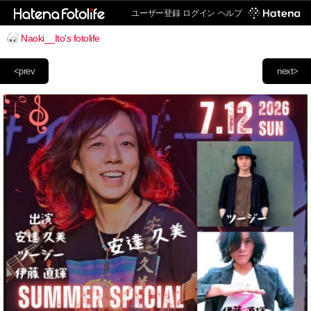
ユーザー登録
ログイン
ヘルプ
Naoki__Ito's fotolife
<prev
next>