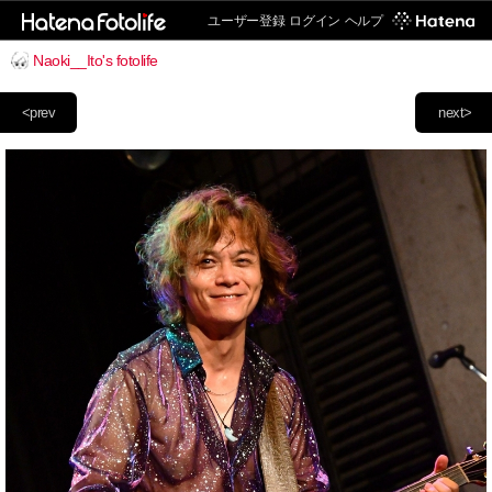
ユーザー登録
ログイン
ヘルプ
Naoki__Ito's fotolife
<prev
next>