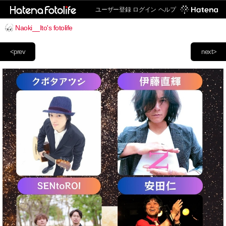
ユーザー登録
ログイン
ヘルプ
Naoki__Ito's fotolife
<prev
next>