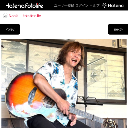
ユーザー登録
ログイン
ヘルプ
Naoki__Ito's fotolife
<prev
next>