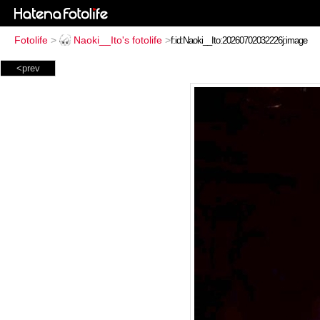
Fotolife
>
Naoki__Ito's fotolife
>
<prev