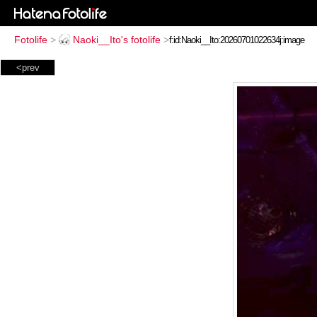
Fotolife
>
Naoki__Ito's fotolife
>
<prev