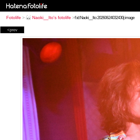
Fotolife
>
Naoki__Ito's fotolife
>
<prev