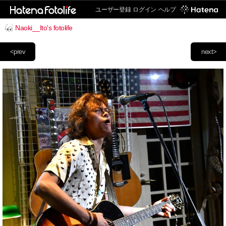
ユーザー登録
ログイン
ヘルプ
Naoki__Ito's fotolife
<prev
next>