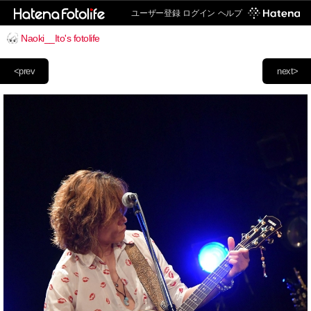
ユーザー登録
ログイン
ヘルプ
Naoki__Ito's fotolife
<prev
next>