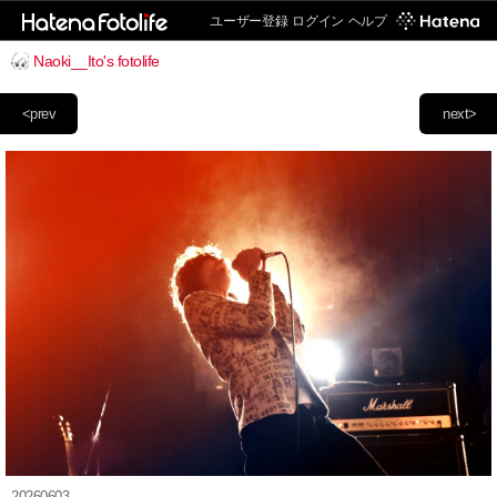
ユーザー登録
ログイン
ヘルプ
Naoki__Ito's fotolife
<prev
next>
20260603