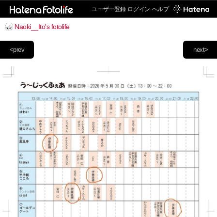
ユーザー登録
ログイン
ヘルプ
Naoki__Ito's fotolife
<prev
next>