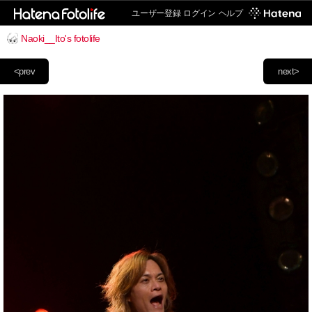
ユーザー登録
ログイン
ヘルプ
Naoki__Ito's fotolife
<prev
next>