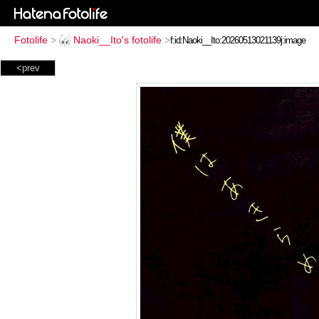
Fotolife
>
Naoki__Ito's fotolife
>
<prev