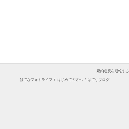
規約違反を通報する
はてなフォトライフ
/
はじめての方へ
/
はてなブログ