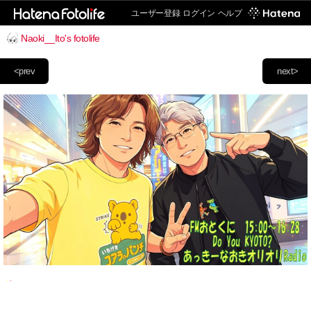
ユーザー登録
ログイン
ヘルプ
Naoki__Ito's fotolife
<prev
next>