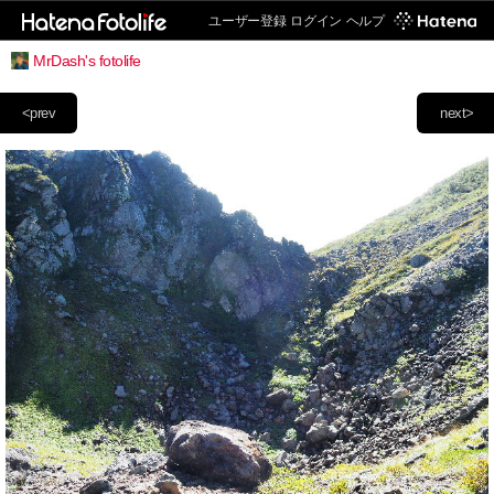
ユーザー登録
ログイン
ヘルプ
MrDash's fotolife
<prev
next>