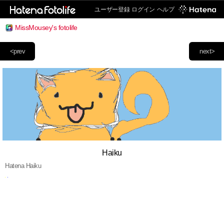
ユーザー登録
ログイン
ヘルプ
MissMousey's fotolife
<prev
next>
Haiku
Hatena Haiku