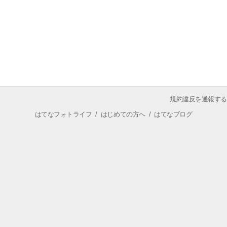
規約違反を通報する
はてなフォトライフ
/
はじめての方へ
/
はてなブログ