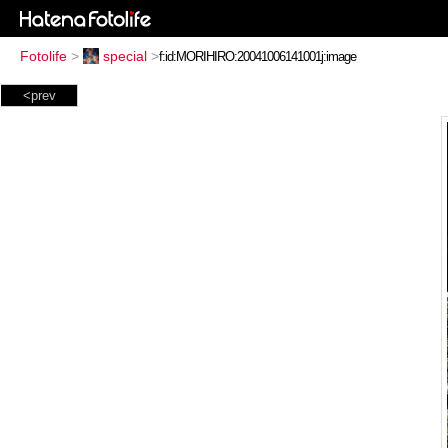
Fotolife
>
special
>
<prev