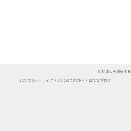
規約違反を通報する
はてなフォトライフ
/
はじめての方へ
/
はてなブログ