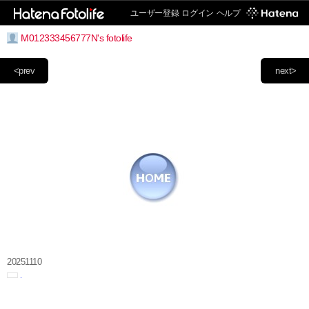
ユーザー登録
ログイン
ヘルプ
M012333456777N's fotolife
<prev
next>
20251110