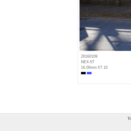
20160109
NEX-5T
16.00mm f/7.10
T