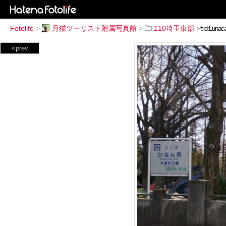
Fotolife
>
月猫ツーリスト附属写真館
>
110埼玉東部
>
<prev