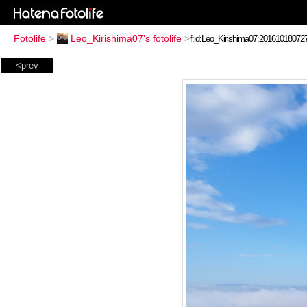
Fotolife
>
Leo_Kirishima07's fotolife
>
<prev