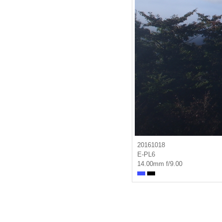
20161018
E-PL6
14.00mm f/9.00