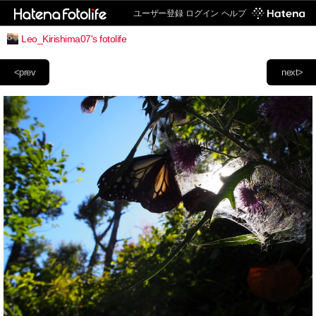
ユーザー登録
ログイン
ヘルプ
Leo_Kirishima07's fotolife
<prev
next>