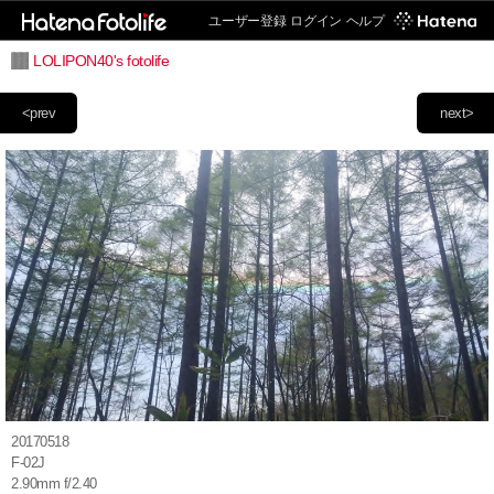
ユーザー登録
ログイン
ヘルプ
LOLIPON40's fotolife
<prev
next>
20170518
F-02J
2.90mm f/2.40