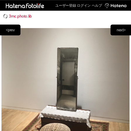
ユーザー登録
ログイン
ヘルプ
3mc.photo.lib
<prev
next>